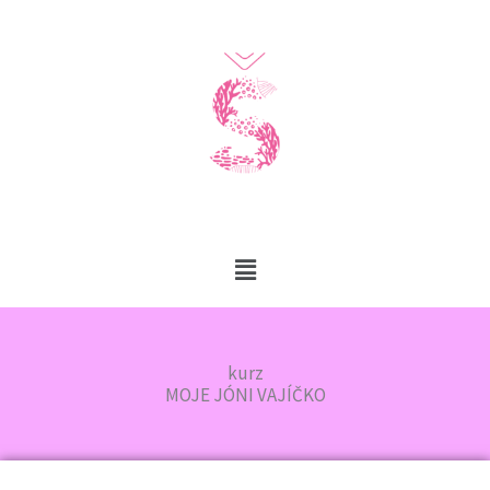
Přeskočit
na
obsah
Main
Menu
kurz
MOJE JÓNI VAJÍČKO