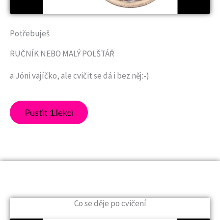
Potřebuješ
RUČNÍK NEBO MALÝ POLŠTÁŘ
a Jóni vajíčko, ale cvičit se dá i bez něj:-)
Pustit 1.lekci
Co se děje po cvičení