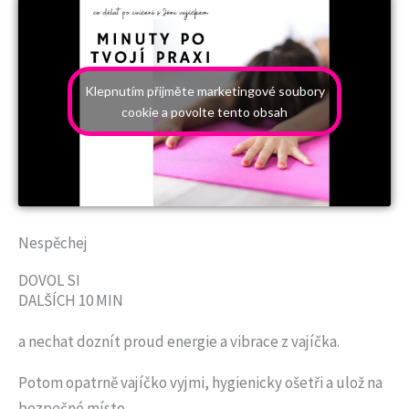
Klepnutím přijměte marketingové soubory
cookie a povolte tento obsah
Nespěchej
DOVOL SI
DALŠÍCH 10 MIN
a nechat doznít proud energie a vibrace z vajíčka.
Potom opatrně vajíčko vyjmi, hygienicky ošetři a ulož na
bezpečné místo.