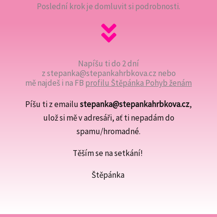
Poslední krok je domluvit si podrobnosti.
Napíšu ti do 2 dní
z stepanka@stepankahrbkova.cz nebo
mě najdeš i na FB
profilu Štěpánka Pohyb ženám
Píšu ti z emailu
stepanka@stepankahrbkova.cz
,
ulož si mě v adresáři, ať ti nepadám do
spamu/hromadné.
Těším se na setkání!
Štěpánka