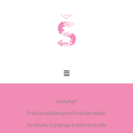
Přeskočit
na
obsah
Main
Menu
Gratuluji!
Právě jsi udělala první krok ke změně.
Do emailu ti připluje krátký dotazník.